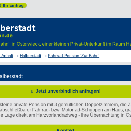
Ihr Eintrag

lberstadt
ahn'‘ in Osterwieck, einer kleinen Privat-Unterkunft im Raum H
-Anhalt
Halberstadt
Fahrrad-Pension 'Zur Bahn'
lberstadt
Jetzt unverbindlich anfragen!
kleine private Pension mit 3 gemütlichen Doppelzimmern, die Z
abschließbarer Fahrrad- bzw. Motorrad-Schuppen am Haus, gra
e Lage direkt am Harzvorlandradweg - Ihre Übernachtung in Os
Kontakt